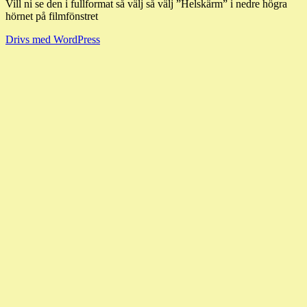
Vill ni se den i fullformat så välj så välj ”Helskärm” i nedre högra
hörnet på filmfönstret
Drivs med WordPress