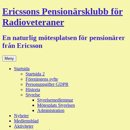
Hoppa
Ericssons Pensionärsklubb för
till
innehåll
Radioveteraner
En naturlig mötesplatsen för pensionärer
från Ericsson
Meny
Startsida
Startsida 2
Föreningens syfte
Personuppgifter GDPR
Historia
Styrelse
Styrelsemedlemmar
Mötesplats Styrelsen
Administration
Nyheter
Medlemsblad
Aktiviteter